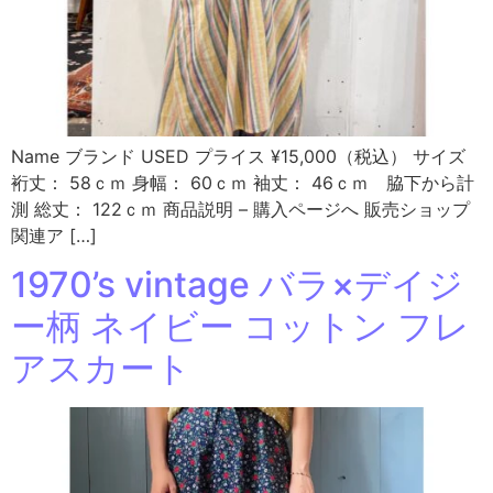
Name ブランド USED プライス ¥15,000（税込） サイズ
裄丈： 58ｃｍ 身幅： 60ｃｍ 袖丈： 46ｃｍ 脇下から計
測 総丈： 122ｃｍ 商品説明 – 購入ページへ 販売ショップ
関連ア […]
1970’s vintage バラ×デイジ
ー柄 ネイビー コットン フレ
アスカート