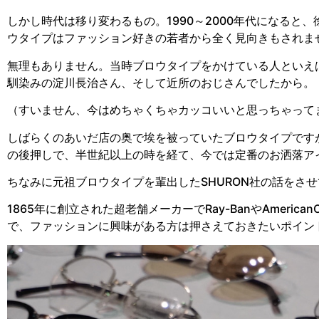
しかし時代は移り変わるもの。1990～2000年代になる
ウタイプはファッション好きの若者から全く見向きもされま
無理もありません。当時ブロウタイプをかけている人といえ
馴染みの淀川長治さん、そして近所のおじさんでしたから。
（すいません、今はめちゃくちゃカッコいいと思っちゃって
しばらくのあいだ店の奥で埃を被っていたブロウタイプです
の後押しで、半世紀以上の時を経て、今では定番のお洒落ア
ちなみに元祖ブロウタイプを輩出したSHURON社の話をさ
1865年に創立された超老舗メーカーでRay-BanやAmeric
で、ファッションに興味がある方は押さえておきたいポイン